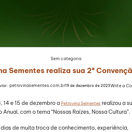
Sem categoria
na Sementes realiza sua 2ª Convenç
petrovinasementes.com.br
Write a 
utor:
19 de dezembro de 2023
3, 14 e 15 de dezembro a
realizou a s
Petrovina Sementes
Anual, com o tema “Nossas Raízes, Nossa Cultura”.
 dias de muita troca de conhecimento, experiência,