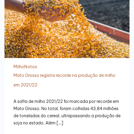
Milho
Notas
Mato Grosso registra recorde na produção de milho
em 2021/22
A safra de milho 2021/22 foi marcada por recorde em
Mato Grosso. No total, foram colhidas 43,84 milhões
de toneladas do cereal, ultrapassando a produção de
soja no estado. Além […]