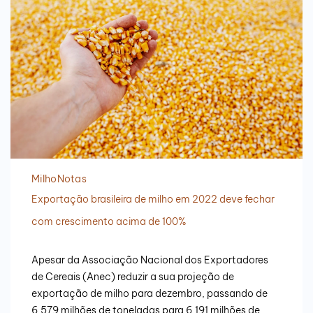
Milho
Notas
Exportação brasileira de milho em 2022 deve fechar
com crescimento acima de 100%
Apesar da Associação Nacional dos Exportadores
de Cereais (Anec) reduzir a sua projeção de
exportação de milho para dezembro, passando de
6,579 milhões de toneladas para 6,191 milhões de