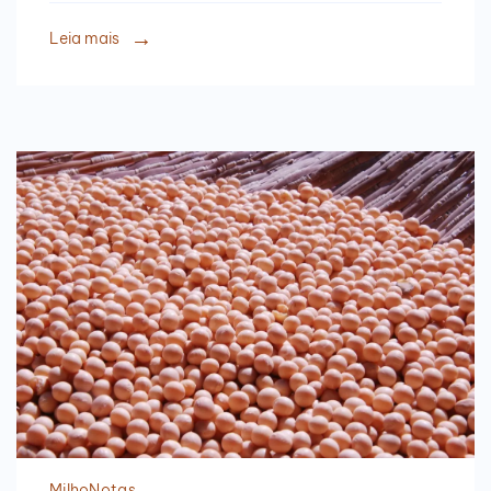
Leia mais
Milho
Notas