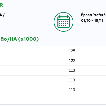
R
A /
Época Preferê
01/10 – 15/11
ção/HA (x1000)
125
122
113
113
113
–