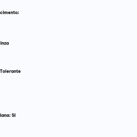
scimento:
o
inza
Tolerante
iana: SI