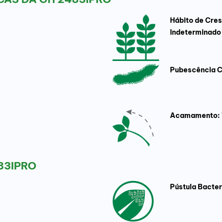
Hábito de Cre
Indeterminad
Pubescência C
Acamamento: 
83IPRO
Pústula Bacter