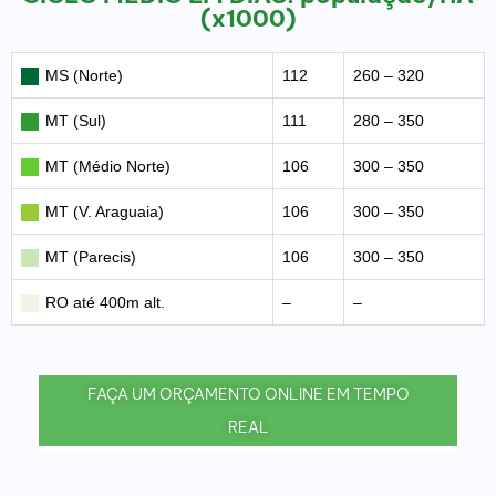
(x1000)
MS (Norte)
112
260 – 320
MT (Sul)
111
280 – 350
MT (Médio Norte)
106
300 – 350
MT (V. Araguaia)
106
300 – 350
MT (Parecis)
106
300 – 350
RO até 400m alt.
–
–
FAÇA UM ORÇAMENTO ONLINE EM TEMPO
REAL