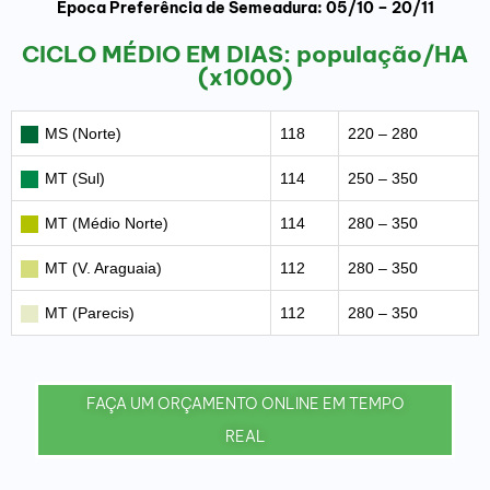
Época Preferência de Semeadura: 05/10 – 20/11
CICLO MÉDIO EM DIAS: população/HA
(x1000)
MS (Norte)
118
220 – 280
MT (Sul)
114
250 – 350
MT (Médio Norte)
114
280 – 350
MT (V. Araguaia)
112
280 – 350
MT (Parecis)
112
280 – 350
FAÇA UM ORÇAMENTO ONLINE EM TEMPO
REAL