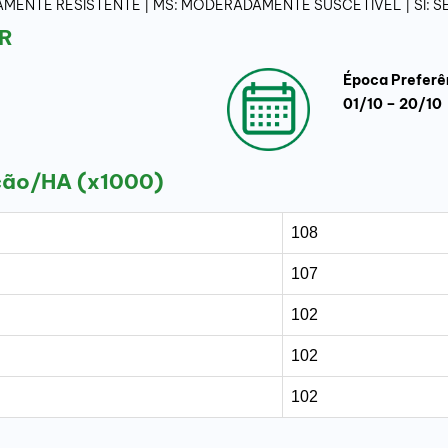
ADAMENTE RESISTENTE | MS: MODERADAMENTE SUSCETIVEL | SI:
R
Época Preferê
01/10 – 20/10
ção/HA (x1000)
108
107
102
102
102