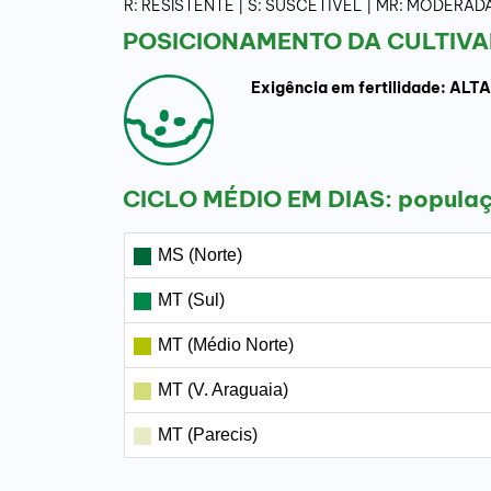
R: RESISTENTE | S: SUSCETÍVEL | MR: MODER
POSICIONAMENTO DA CULTIVA
Exigência em fertilidade: ALTA
CICLO MÉDIO EM DIAS: popula
MS (Norte)
MT (Sul)
MT (Médio Norte)
MT (V. Araguaia)
MT (Parecis)