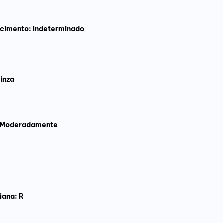
scimento: Indeterminado
inza
 Moderadamente
iana: R