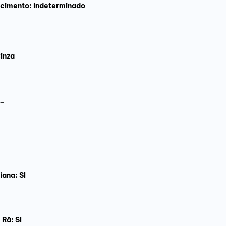
scimento: Indeterminado
inza
 –
iana: SI
Rã: SI