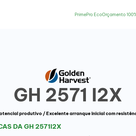
PrimePro Eco
Orçamento 100%
GH 2571 I2X
tencial produtivo / Excelente arranque inicial com resistên
AS DA GH 2571I2X