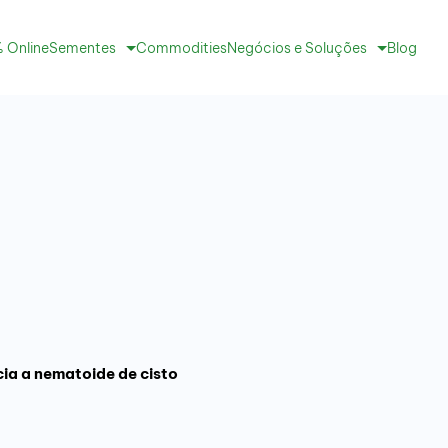
 Online
Sementes
Commodities
Negócios e Soluções
Blog
cia a nematoide de cisto